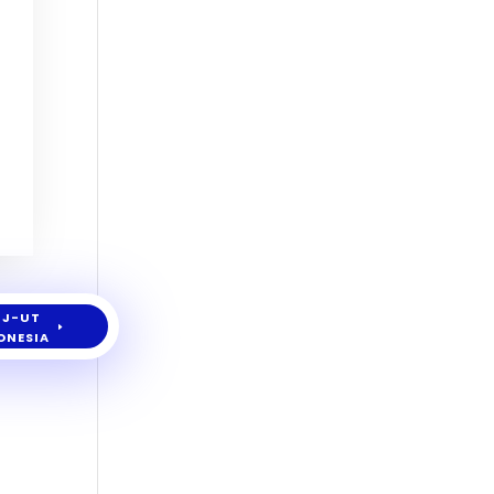
JJ-UT
ONESIA