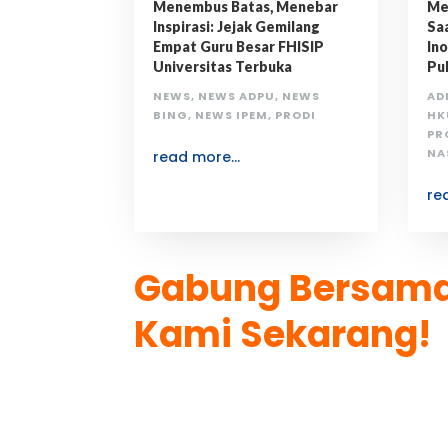
Menembus Batas, Menebar
Me
Inspirasi: Jejak Gemilang
Sa
Empat Guru Besar FHISIP
Ino
Universitas Terbuka
Puk
NEWS
,
NEWS ADPU
,
NEWS
AD
BING
,
NEWS IPEM
,
PRODI
HK
PR
NA
read more...
re
Gabung Bersam
K
ami Sekarang!