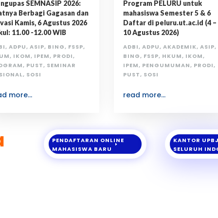
ngupas SEMNASIP 2026:
Program PELURU untuk
atnya Berbagi Gagasan dan
mahasiswa Semester 5 & 6
vasi Kamis, 6 Agustus 2026
Daftar di peluru.ut.ac.id (4 –
ul: 11.00 -12.00 WIB
10 Agustus 2026)
BI
,
ADPU
,
ASIP
,
BING
,
FSSP
,
ADBI
,
ADPU
,
AKADEMIK
,
ASIP
,
UM
,
IKOM
,
IPEM
,
PRODI
,
BING
,
FSSP
,
HKUM
,
IKOM
,
OGRAM
,
PUST
,
SEMINAR
IPEM
,
PENGUMUMAN
,
PRODI
,
SIONAL
,
SOSI
PUST
,
SOSI
ad more...
read more...
a
PENDAFTARAN ONLINE
KANTOR UPB
MAHASISWA BARU
SELURUH IND