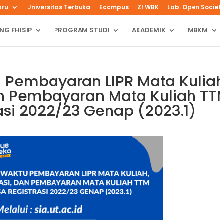
aru
Universitas Terbuka
Ecampus
ZI WBK
Lab. Open Socie
NG FHISIP
PROGRAM STUDI
AKADEMIK
MBKM
 Pembayaran LIPR Mata Kulia
an Pembayaran Mata Kuliah T
si 2022/23 Genap (2023.1)