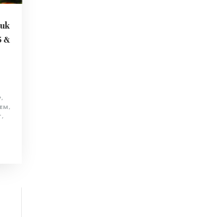
uk
5 &
P
,
PEM
,
T
,