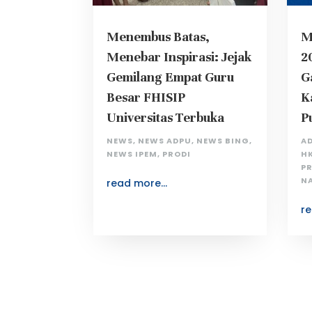
Menembus Batas,
M
Menebar Inspirasi: Jejak
2
Gemilang Empat Guru
G
Besar FHISIP
K
Universitas Terbuka
P
NEWS
,
NEWS ADPU
,
NEWS BING
,
A
NEWS IPEM
,
PRODI
H
P
N
read more...
re