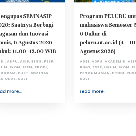
engupas SEMNASIP
Program PELURU unt
026: Saatnya Berbagi
mahasiswa Semester 
agasan dan Inovasi
6 Daftar di
amis, 6 Agustus 2026
peluru.ut.ac.id (4 – 10
ukul: 11.00 -12.00 WIB
Agustus 2026)
DBI
,
ADPU
,
ASIP
,
BING
,
FSSP
,
ADBI
,
ADPU
,
AKADEMIK
,
ASI
KUM
,
IKOM
,
IPEM
,
PRODI
,
BING
,
FSSP
,
HKUM
,
IKOM
,
I
ROGRAM
,
PUST
,
SEMINAR
PENGUMUMAN
,
PRODI
,
PUS
ASIONAL
,
SOSI
SOSI
ad more...
read more...