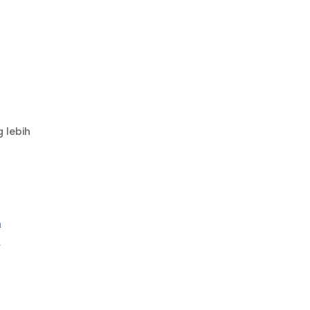
 lebih
n
i