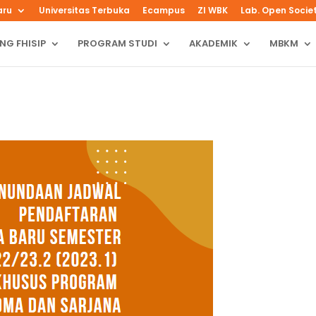
aru
Universitas Terbuka
Ecampus
ZI WBK
Lab. Open Socie
NG FHISIP
PROGRAM STUDI
AKADEMIK
MBKM