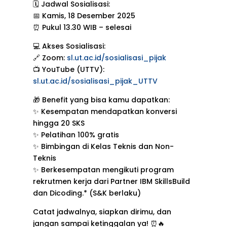
🗓 Jadwal Sosialisasi:
📅 Kamis, 18 Desember 2025
⏰ Pukul 13.30 WIB – selesai
💻 Akses Sosialisasi:
🔗 Zoom:
sl.ut.ac.id/sosialisasi_pijak
📺 YouTube (UTTV):
sl.ut.ac.id/sosialisasi_pijak_UTTV
🎁 Benefit yang bisa kamu dapatkan:
✨ Kesempatan mendapatkan konversi
hingga 20 SKS
✨ Pelatihan 100% gratis
✨ Bimbingan di Kelas Teknis dan Non-
Teknis
✨ Berkesempatan mengikuti program
rekrutmen kerja dari Partner IBM SkillsBuild
dan Dicoding.* (S&K berlaku)
Catat jadwalnya, siapkan dirimu, dan
jangan sampai ketinggalan ya! ⏰🔥