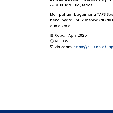
📣 Sri Pujiati, S.Pd., M.Sos.
Mari pahami bagaimana TAPS Sosio
bekal nyata untuk meningkatkan k
dunia kerja.
📅 Rabu, 1 April 2025
🕐 14.00 WIB
💻 via Zoom:
https://sl.ut.ac.id/S