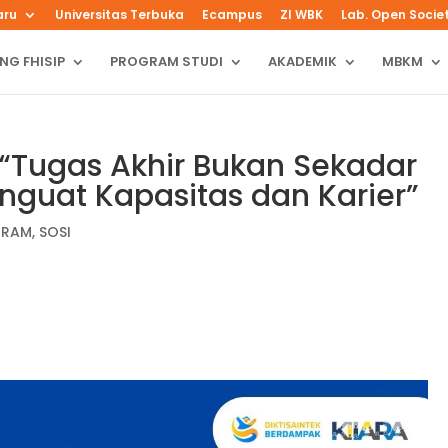
aru
Universitas Terbuka
Ecampus
ZI WBK
Lab. Open Socie
NG FHISIP
PROGRAM STUDI
AKADEMIK
MBKM
 “Tugas Akhir Bukan Sekadar
nguat Kapasitas dan Karier”
GRAM
,
SOSI