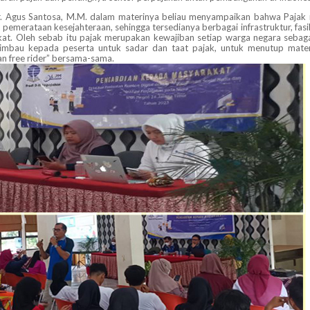
r. Agus Santosa, M.M. dalam materinya beliau menyampaikan bahwa Pajak 
emerataan kesejahteraan, sehingga tersedianya berbagai infrastruktur, fasil
akat. Oleh sebab itu pajak merupakan kewajiban setiap warga negara sebag
imbau kepada peserta untuk sadar dan taat pajak, untuk menutup mater
n free rider” bersama-sama.