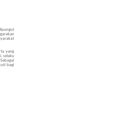
dipungut
ggarakan
syarakat
rta yang
. selaku
 Sebagai
uti bagi