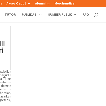
ty
Akses Cepat
Alumni
Merchandise
TUTOR
PUBLIKASI
SUMBER PUBLIK
FAQ
II
i
ngabdian
berjudul
ta Timur
membantu
k dengan
en Prodi
hotelan,
dasarkan
petensi,