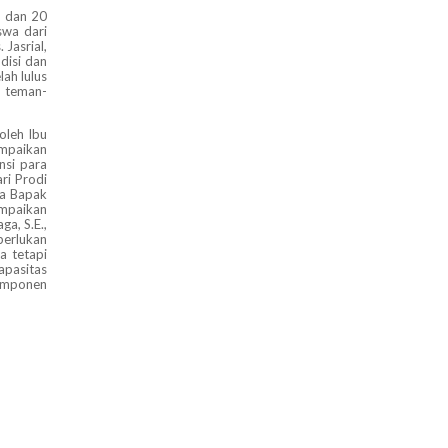
a dan 20
swa dari
Jasrial,
disi dan
ah lulus
, teman-
oleh Ibu
ampaikan
nsi para
ri Prodi
ga Bapak
ampaikan
a, S.E.,
perlukan
a tetapi
apasitas
komponen