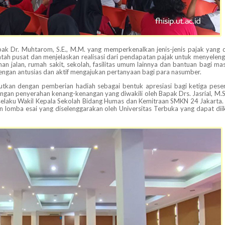
pak Dr. Muhtarom, S.E., M.M. yang memperkenalkan jenis-jenis pajak yang 
tah pusat dan menjelaskan realisasi dari pendapatan pajak untuk menyelen
jalan, rumah sakit, sekolah, fasilitas umum lainnya dan bantuan bagi ma
ngan antusias dan aktif mengajukan pertanyaan bagi para nasumber.
njutkan dengan pemberian hadiah sebagai bentuk apresiasi bagi ketiga pese
ngan penyerahan kenang-kenangan yang diwakili oleh Bapak Drs. Jasrial, M.Si
d selaku Wakil Kepala Sekolah Bidang Humas dan Kemitraan SMKN 24 Jakarta.
an lomba esai yang diselenggarakan oleh Universitas Terbuka yang dapat diik