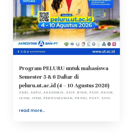
Program PELURU untuk mahasiswa
Semester 5 & 6 Daftar di
peluru.ut.ac.id (4 – 10 Agustus 2026)
ADBI
,
ADPU
,
AKADEMIK
,
ASIP
,
BING
,
FSSP
,
HKUM
,
IKOM
,
IPEM
,
PENGUMUMAN
,
PRODI
,
PUST
,
SOSI
read more...