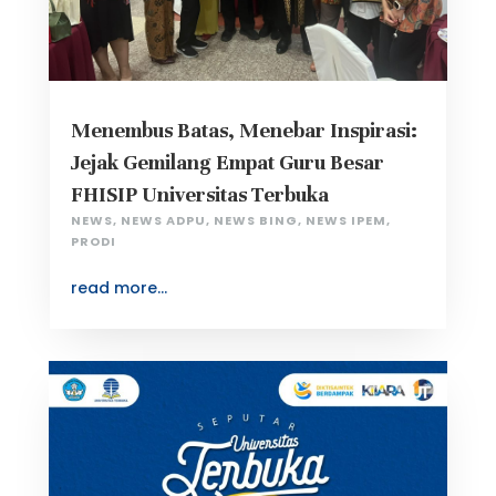
Menembus Batas, Menebar Inspirasi:
Jejak Gemilang Empat Guru Besar
FHISIP Universitas Terbuka
NEWS
,
NEWS ADPU
,
NEWS BING
,
NEWS IPEM
,
PRODI
read more...