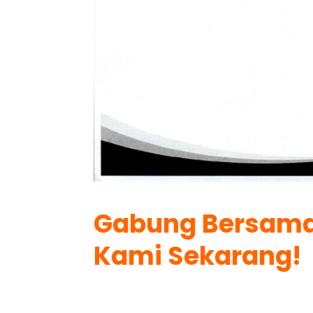
Gabung Bersam
K
ami Sekarang!