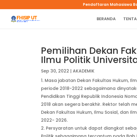
Pendaftaran Mahasiswa B
BERANDA
TENTA
Pemilihan Dekan Faku
Ilmu Politik Univers
Sep 30, 2022
|
AKADEMIK
Masa jabatan Dekan Fakultas Hukum, Ilmu 
periode 2018-2022 sebagaimana dinyataka
Pendidikan Tinggi Republik Indonesia Nom
2018 akan segera berakhir. Rektor telah m
Dekan Fakultas Hukum, Ilmu Sosial, dan Ilm
2022- 2026.
Persyaratan untuk dapat diangkat sebag
Politik sebagaimana tercantum pada Bab I