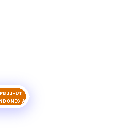
PBJJ-UT
INDONESIA