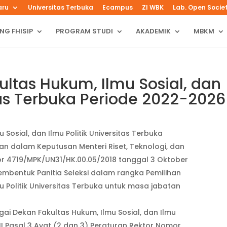
aru
Universitas Terbuka
Ecampus
ZI WBK
Lab. Open Socie
NG FHISIP
PROGRAM STUDI
AKADEMIK
MBKM
ltas Hukum, Ilmu Sosial, dan
itas Terbuka Periode 2022-2026
Sosial, dan Ilmu Politik Universitas Terbuka
n dalam Keputusan Menteri Riset, Teknologi, dan
or 4719/MPK/UN31/HK.00.05/2018 tanggal 3 Oktober
embentuk Panitia Seleksi dalam rangka Pemilihan
u Politik Universitas Terbuka untuk masa jabatan
ai Dekan Fakultas Hukum, Ilmu Sosial, dan Ilmu
I Pasal 3 Ayat (2 dan 3) Peraturan Rektor Nomor