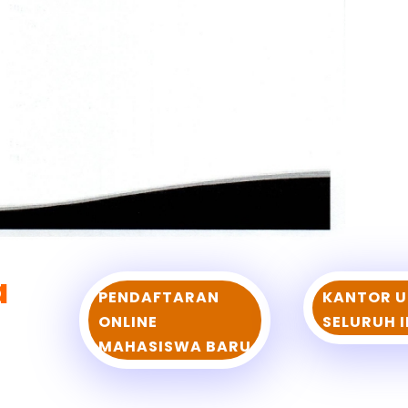
a
PENDAFTARAN
KANTOR U
ONLINE
SELURUH 
MAHASISWA BARU