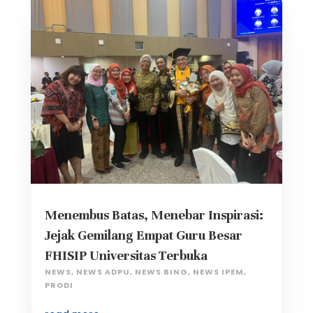
Menembus Batas, Menebar Inspirasi:
Jejak Gemilang Empat Guru Besar
FHISIP Universitas Terbuka
NEWS
,
NEWS ADPU
,
NEWS BING
,
NEWS IPEM
,
PRODI