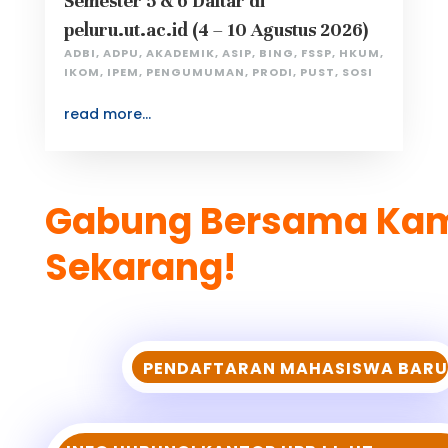
Semester 5 & 6 Daftar di
peluru.ut.ac.id (4 – 10 Agustus 2026)
ADBI
,
ADPU
,
AKADEMIK
,
ASIP
,
BING
,
FSSP
,
HKUM
,
IKOM
,
IPEM
,
PENGUMUMAN
,
PRODI
,
PUST
,
SOSI
read more...
Gabung Bersama K
a
Sekarang!
PENDAFTARAN MAHASISWA BARU