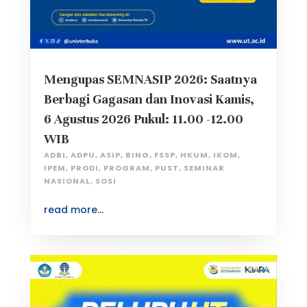
Mengupas SEMNASIP 2026: Saatnya
Berbagi Gagasan dan Inovasi Kamis,
6 Agustus 2026 Pukul: 11.00 -12.00
WIB
ADBI
,
ADPU
,
ASIP
,
BING
,
FSSP
,
HKUM
,
IKOM
,
IPEM
,
PRODI
,
PROGRAM
,
PUST
,
SEMINAR
NASIONAL
,
SOSI
read more...