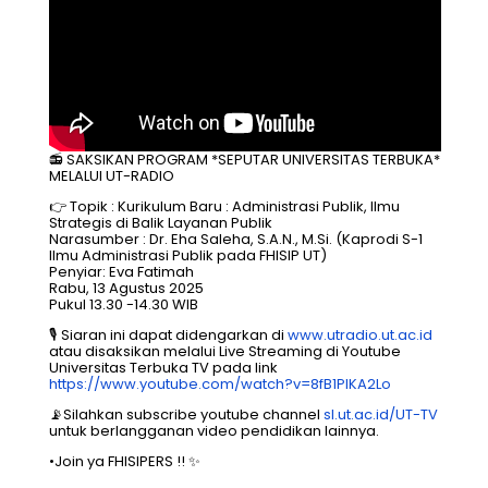
📻 SAKSIKAN PROGRAM *SEPUTAR UNIVERSITAS TERBUKA*
MELALUI UT-RADIO
👉 Topik : Kurikulum Baru : Administrasi Publik, Ilmu
Strategis di Balik Layanan Publik
Narasumber : Dr. Eha Saleha, S.A.N., M.Si. (Kaprodi S-1
Ilmu Administrasi Publik pada FHISIP UT)
Penyiar: Eva Fatimah
Rabu, 13 Agustus 2025
Pukul 13.30 -14.30 WIB
🎙️ Siaran ini dapat didengarkan di
www.utradio.ut.ac.id
atau disaksikan melalui Live Streaming di Youtube
Universitas Terbuka TV pada link
https://www.youtube.com/watch?v=8fB1PlKA2Lo
📡Silahkan subscribe youtube channel
sl.ut.ac.id/UT-TV
untuk berlangganan video pendidikan lainnya.
•Join ya FHISIPERS !! ✨