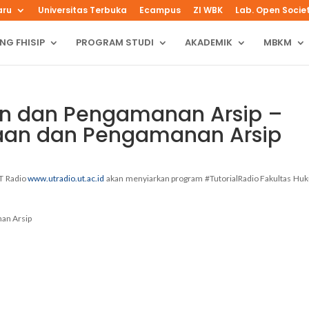
aru
Universitas Terbuka
Ecampus
ZI WBK
Lab. Open Socie
NG FHISIP
PROGRAM STUDI
AKADEMIK
MBKM
n dan Pengamanan Arsip –
aan dan Pengamanan Arsip
UT Radio
www.utradio.ut.ac.id
akan menyiarkan program #TutorialRadio Fakultas Hu
nan Arsip