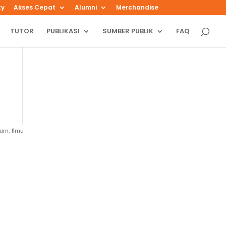
ty
Akses Cepat
Alumni
Merchandise
TUTOR
PUBLIKASI
SUMBER PUBLIK
FAQ
kum, Ilmu