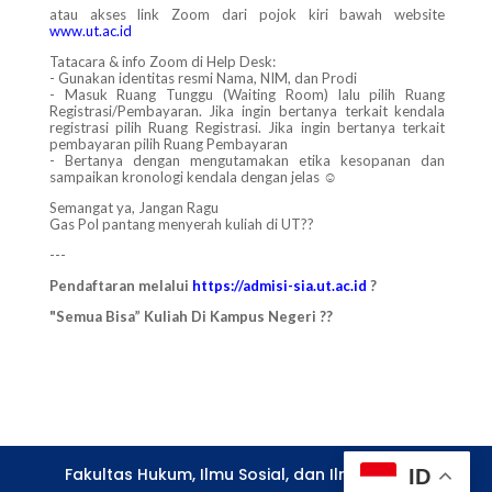
atau akses link Zoom dari pojok kiri bawah website
www.ut.ac.id
Tatacara & info Zoom di Help Desk:
- Gunakan identitas resmi Nama, NIM, dan Prodi
- Masuk Ruang Tunggu (Waiting Room) lalu pilih Ruang
Registrasi/Pembayaran. Jika ingin bertanya terkait kendala
registrasi pilih Ruang Registrasi. Jika ingin bertanya terkait
pembayaran pilih Ruang Pembayaran
- Bertanya dengan mengutamakan etika kesopanan dan
sampaikan kronologi kendala dengan jelas ☺️
Semangat ya, Jangan Ragu
Gas Pol pantang menyerah kuliah di UT??
---
Pendaftaran melalui
https://admisi-sia.ut.ac.id
?
"Semua Bisa” Kuliah Di Kampus Negeri ??
Fakultas Hukum, Ilmu Sosial, dan Ilmu Politik -
ID