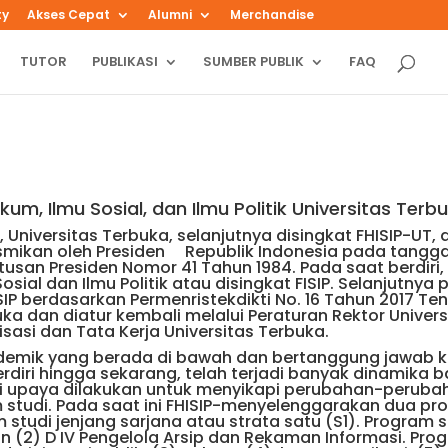
ty
Akses Cepat
Alumni
Merchandise
TUTOR
PUBLIKASI
SUMBER PUBLIK
FAQ
um, Ilmu Sosial, dan Ilmu Politik Universitas Terbu
, Universitas Terbuka, selanjutnya disingkat FHISIP-UT, d
smikan oleh Presiden Republik Indonesia pada tangga
an Presiden Nomor 41 Tahun 1984. Pada saat berdiri, 
sial dan Ilmu Politik atau disingkat FISIP. Selanjutnya
IP berdasarkan Permenristekdikti No. 16 Tahun 2017 Te
uka dan diatur kembali melalui Peraturan Rektor Univers
sasi dan Tata Kerja Universitas Terbuka.
ademik yang berada di bawah dan bertanggung jawab 
rdiri hingga sekarang, telah terjadi banyak dinamika b
ai upaya dilakukan untuk menyikapi perubahan-peruba
 studi. Pada saat ini FHISIP-menyelenggarakan dua p
studi jenjang sarjana atau strata satu (S1). Program s
dan (2) D IV Pengelola Arsip dan Rekaman Informasi. Pro