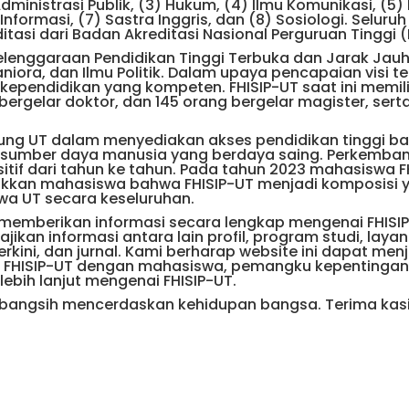
 Administrasi Publik, (3) Hukum, (4) Ilmu Komunikasi, (5)
nformasi, (7) Sastra Inggris, dan (8) Sosiologi. Seluru
itasi dari Badan Akreditasi Nasional Perguruan Tinggi 
yelenggaraan Pendidikan Tinggi Terbuka dan Jarak Jau
ora, dan Ilmu Politik. Dalam upaya pencapaian visi te
kependidikan yang kompeten. FHISIP-UT saat ini memili
bergelar doktor, dan 145 orang bergelar magister, sert
gung UT dalam menyediakan akses pendidikan tinggi ba
k sumber daya manusia yang berdaya saing. Perkemba
tif dari tahun ke tahun. Pada tahun 2023 mahasiswa F
jukkan mahasiswa bahwa FHISIP-UT menjadi komposisi 
swa UT secara keseluruhan.
k memberikan informasi secara lengkap mengenai FHISI
ikan informasi antara lain profil, program studi, laya
rkini, dan jurnal. Kami berharap website ini dapat menj
a FHISIP-UT dengan mahasiswa, pemangku kepentingan
bih lanjut mengenai FHISIP-UT.
mbangsih mencerdaskan kehidupan bangsa. Terima kasi