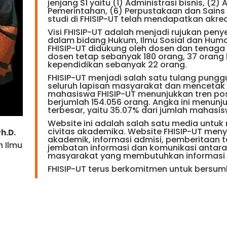
jenjang S1 yaitu (1) Administrasi bisnis, (2)
Pemerintahan, (6) Perpustakaan dan Sains I
studi di FHISIP-UT telah mendapatkan akred
Visi FHISIP-UT adalah menjadi rujukan pen
dalam bidang Hukum, Ilmu Sosial dan Humani
FHISIP-UT didukung oleh dosen dan tenaga 
dosen tetap sebanyak 180 orang, 37 orang 
kependidikan sebanyak 22 orang.
FHISIP-UT menjadi salah satu tulang pung
seluruh lapisan masyarakat dan menceta
mahasiswa FHISIP-UT menunjukkan tren posi
berjumlah 154.056 orang. Angka ini menun
terbesar, yaitu 35.07% dari jumlah mahasi
Website ini adalah salah satu media untu
civitas akademika. Website FHISIP-UT menyaj
h.D.
akademik, informasi admisi, pemberitaan te
n Ilmu
jembatan informasi dan komunikasi antar
masyarakat yang membutuhkan informasi le
FHISIP-UT terus berkomitmen untuk bersu