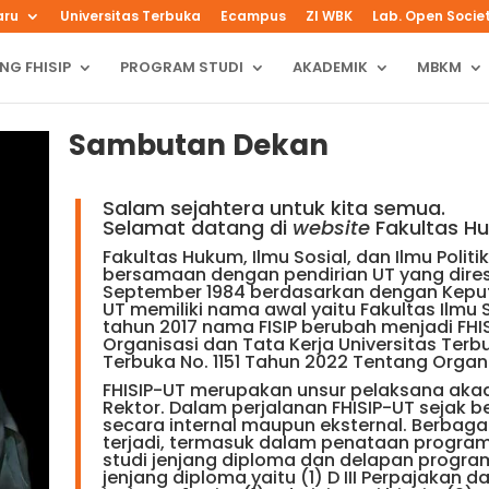
aru
Universitas Terbuka
Ecampus
ZI WBK
Lab. Open Socie
NG FHISIP
PROGRAM STUDI
AKADEMIK
MBKM
Sambutan Dekan
Salam sejahtera untuk kita semua.
Selamat datang di
website
Fakultas Huk
Fakultas Hukum, Ilmu Sosial, dan Ilmu Politik
bersamaan dengan pendirian UT yang dire
September 1984 berdasarkan dengan Keputus
UT memiliki nama awal yaitu Fakultas Ilmu So
tahun 2017 nama FISIP berubah menjadi FHIS
Organisasi dan Tata Kerja Universitas Terb
Terbuka No. 1151 Tahun 2022 Tentang Organi
FHISIP-UT merupakan unsur pelaksana ak
Rektor. Dalam perjalanan FHISIP-UT sejak be
secara internal maupun eksternal. Berbag
terjadi, termasuk dalam penataan program
studi jenjang diploma dan delapan program 
jenjang diploma yaitu (1) D III Perpajakan 