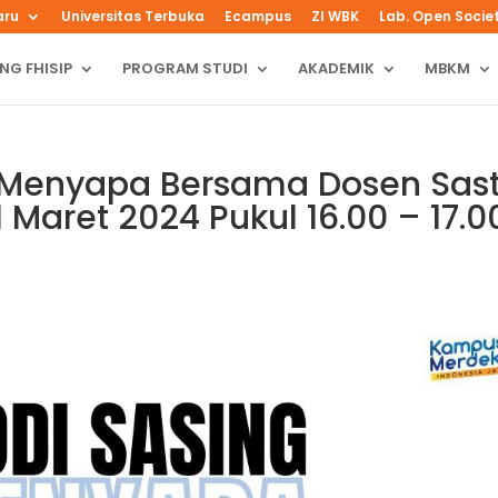
aru
Universitas Terbuka
Ecampus
ZI WBK
Lab. Open Socie
NG FHISIP
PROGRAM STUDI
AKADEMIK
MBKM
is Menyapa Bersama Dosen Sas
1 Maret 2024 Pukul 16.00 – 17.0