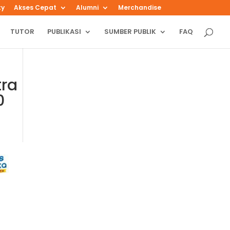
ty
Akses Cepat
Alumni
Merchandise
TUTOR
PUBLIKASI
SUMBER PUBLIK
FAQ
tra
0